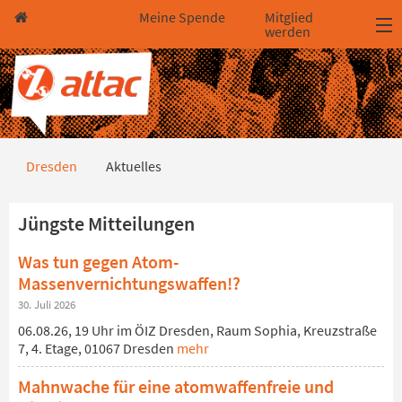
Direkt zum Hauptinhalt springen
Direkt zur Haupt-Navigation springen
Direkt zur Service-Navigation springen
Direkt zur Footer-Navigation springen
Direkt zum Footerinhalt springen
Meine Spende
Mitglied
werden
Aktuelles
Dresden
Aktuelles
Jüngste Mitteilungen
Was tun gegen Atom-
Massenvernichtungswaffen!?
30. Juli 2026
06.08.26, 19 Uhr im ÖIZ Dresden, Raum Sophia, Kreuzstraße
7, 4. Etage, 01067 Dresden
mehr
Mahnwache für eine atomwaffenfreie und